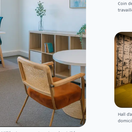
Coin d
travail
Hall d’
domicil