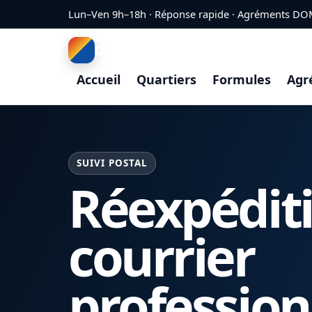
Aller au contenu
Lun–Ven 9h–18h · Réponse rapide · Agréments DO
Domiciliation Montpellier
Accueil
Quartiers
Formules
Agr
SUIVI POSTAL
Réexpédit
courrier
profession