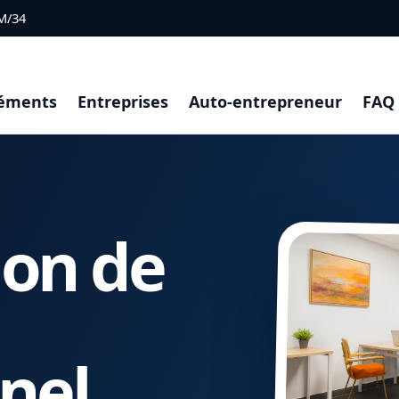
M/34
éments
Entreprises
Auto-entrepreneur
FAQ
ion de
nel