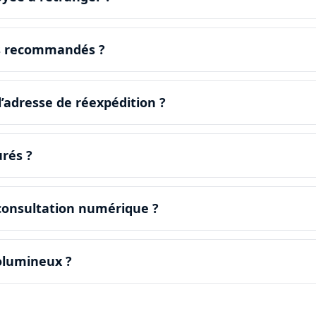
rs recommandés ?
adresse de réexpédition ?
urés ?
 consultation numérique ?
volumineux ?