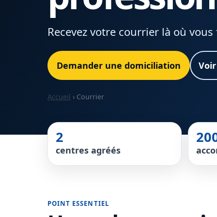
Recevez votre courrier là où vous 
Demander une domiciliation
Voir
Accueil
› Courrier
2
20
centres agréés
acc
POINT ESSENTIEL