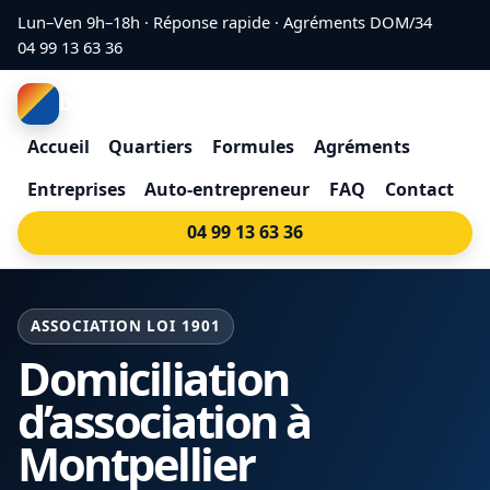
Aller au contenu
Lun–Ven 9h–18h · Réponse rapide · Agréments DOM/34
04 99 13 63 36
Domiciliation Montpellier
Accueil
Quartiers
Formules
Agréments
Entreprises
Auto-entrepreneur
FAQ
Contact
04 99 13 63 36
ASSOCIATION LOI 1901
Domiciliation
d’association à
Montpellier