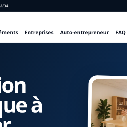
M/34
éments
Entreprises
Auto-entrepreneur
FAQ
ion
que à
er