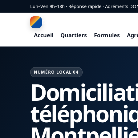
Aller au contenu
Lun–Ven 9h–18h · Réponse rapide · Agréments DO
Domiciliation Montpellier
Accueil
Quartiers
Formules
Agr
NUMÉRO LOCAL 04
Domiciliat
téléphoni
Montpelli