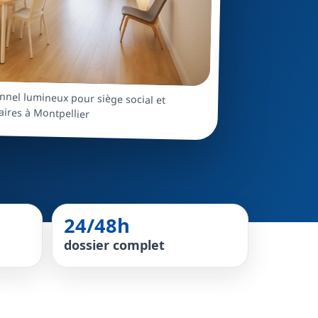
nnel lumineux pour siège social et
aires à Montpellier
24/48h
dossier complet