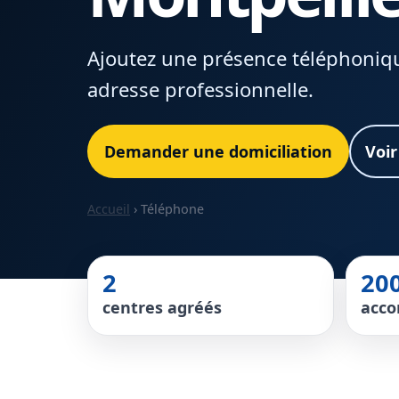
Ajoutez une présence téléphoniqu
adresse professionnelle.
Demander une domiciliation
Voir
Accueil
› Téléphone
2
20
centres agréés
acc